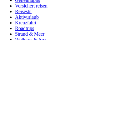
Geheimtipps
Versichert reisen
Reisestil
Aktivurlaub
Kreuzfahrt
Roadtrips
Strand & Meer
Wellness & Spa
Reisetipps
Unterkünfte
Food
Delikatessen und Feinkost
Fine Dining
Foodtrends
Healthy Food
Steak & BBQ
Vegan & Vegetarisch
Wein, Bier & Spirituosen
Lifestyle
Architektur & Design
Beauty